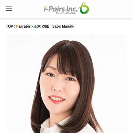
TOP
Narrator
正木 沙織 Saori Masaki