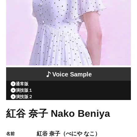
Voice Sample
通常版
演技版１
演技版２
紅谷 奈子 Nako Beniya
紅谷 奈子（べにや なこ）
名前