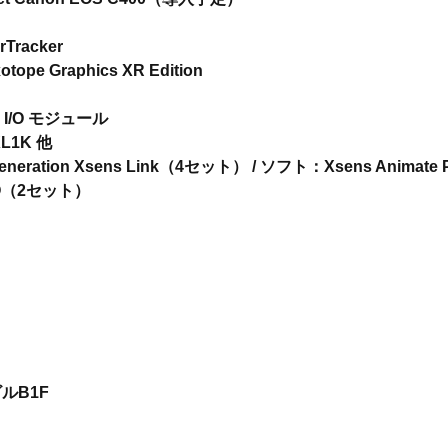
racker
tope Graphics XR Edition
io I/O モジュール
XL1K 他
n Xsens Link（4セット） / ソフト：Xsens Animate Pro
O（2セット）
ビルB1F