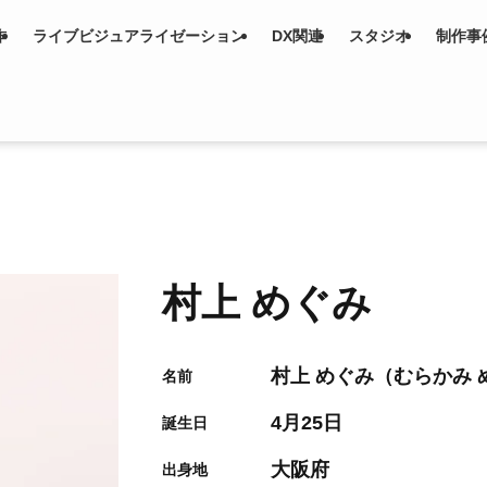
作
ライブビジュアライゼーション
DX関連
スタジオ
制作事
村上 めぐみ
村上 めぐみ（むらかみ 
名前
4月25日
誕生日
大阪府
出身地