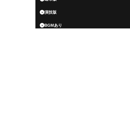
演技版
BGMあり