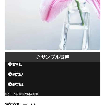
サンプル音声
通常版
演技版1
演技版2
※ゲーム音声追加料金対象