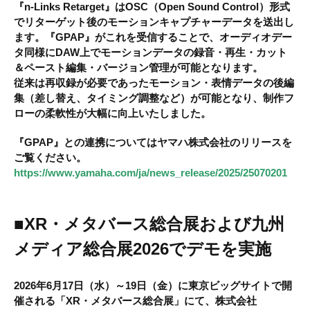
『n-Links Retarget』
はOSC（Open Sound Control）形式
でリターゲット後のモーションキャプチャーデータを送出し
ます。
『GPAP』
がこれを受信することで、オーディオデー
タ同様にDAW上でモーションデータの録音・再生・カット
＆ペースト編集・バージョン管理が可能となります。
従来は再収録が必要であったモーション・表情データの後編
集（差し替え、タイミング調整など）が可能となり、制作フ
ローの柔軟性が大幅に向上いたしました。
『GPAP』
との連携についてはヤマハ株式会社のリリースを
ご覧ください。
https://www.yamaha.com/ja/news_release/2025/25070201
■XR・メタバース総合展および九州
メディア総合展2026でデモを実施
2026年6月17日（水）～19日（金）に東京ビッグサイトで開
催される
「XR・メタバース総合展」
にて、株式会社