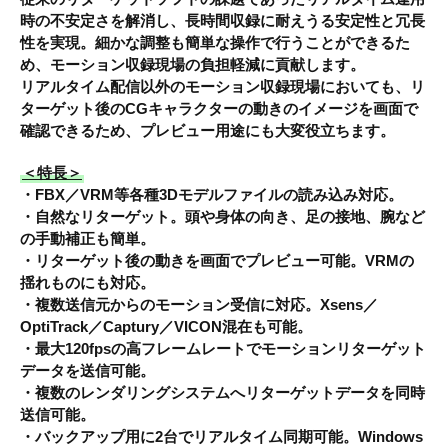
時の不安定さを解消し、長時間収録に耐えうる安定性と冗長
性を実現。細かな調整も簡単な操作で行うことができるた
め、モーション収録現場の負担軽減に貢献します。
リアルタイム配信以外のモーション収録現場においても、リ
ターゲット後のCGキャラクターの動きのイメージを画面で
確認できるため、プレビュー用途にも大変役立ちます。
＜特長＞
・FBX／VRM等各種3Dモデルファイルの読み込み対応。
・自然なリターゲット。頭や身体の向き、足の接地、腕など
の手動補正も簡単。
・リターゲット後の動きを画面でプレビュー可能。VRMの
揺れものにも対応。
・複数送信元からのモーション受信に対応。Xsens／
OptiTrack／Captury／VICON混在も可能。
・最大120fpsの高フレームレートでモーションリターゲット
データを送信可能。
・複数のレンダリングシステムへリターゲットデータを同時
送信可能。
・バックアップ用に2台でリアルタイム同期可能。Windows